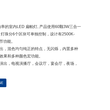
功率的室内LED 扁帕灯, 产品使用60颗3W三合一
), 灯珠分6个区块可单独控制，设计有2500K-
调节功能。
出，混色均匀纯正的特点，无闪烁，内置多种
效果和多种颜色宏功能。
演出，电视演播厅，会议厅，宴会厅，夜场，
NE