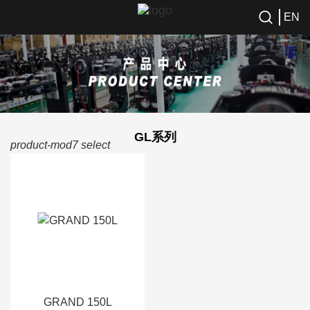
EN
GL系列
product-mod7 select
GRAND 150L