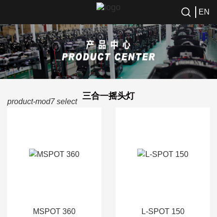
EN
三合一摇头灯
product-mod7 select
MSPOT 360
L-SPOT 150