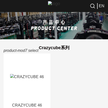
EN
Crazycube系列
product-mod7 select
CRAZYCUBE 46