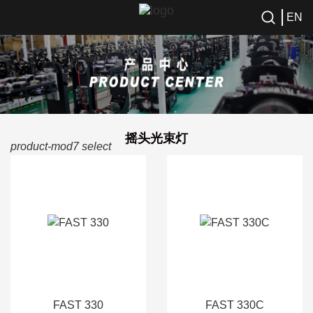
EN
摇头光束灯
product-mod7 select
FAST 330
FAST 330C